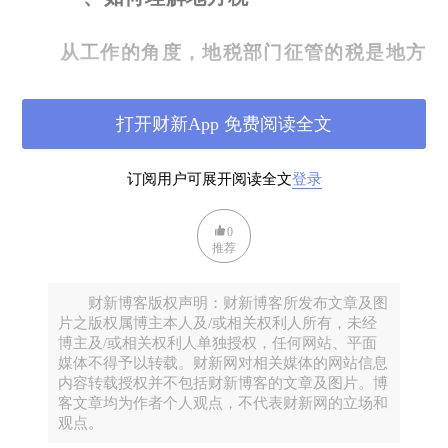
从工作的角度，地税部门征管的税是地方
税，国税部门征管的是中央税
或共享税
。对地
方税的理解有三个角度
：
一是从税种属性
来
理
打开财新App 免费阅读全文
解，税基流动性小、比较稳定的税适合做地方
订阅用户可展开阅读全文
登录
税，这是应然意义上的地方税，也是学术意义
上的地方税。二是法律意义上的地方税，即地
0
推荐
方政府有立法权、管理权和调整权的税。三是
财政
体制意义上的地方税，即随着
财政
体制的
财新博客版权声明：财新博客所发布文章及图
变化而变化，
财政
体制调整时划给地方征收的
片之版权属博主本人及/或相关权利人所有，未经
博主及/或相关权利人单独授权，任何网站、平面
是地方税，划给中央的是中央税。目前我国只
媒体不得予以转载。财新网对相关媒体的网站信息
内容转载授权并不包括财新博客的文章及图片。博
有体制意义上的地方税，没有
应然
意义上和法
客文章均为作者个人观点，不代表财新网的立场和
观点。
律意义上的地方税。这是研究
我国
地方税，尤